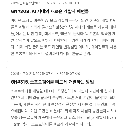
2025년 6월 2일
2025-05-26 - 2025-06-01
GN#308. AI 시대의 새로운 개발자 패턴들
바이브 코딩을 비롯한 AI 보조 개발이 주류가 되면, 기존의 개발 패턴
들은 어떻게 바뀌게 될까요? a16z의 「AI 시대의 새로운 개발자 패턴
들」에서는 버전 관리, 대시보드, 템플릿, 문서화 등 기존의 익숙한 개
발 방식들이 앞으로 어떻게 변화할지 다양한 사례와 함께 이야기 합니
다. 이제 버전 관리는 코드 라인별 변경뿐만 아니라, 에이전트가 사용
한 프롬프트와 테스트 결과까지 하나의 번들로 관리...
2025년 7월 21일
2025-07-14 - 2025-07-20
GN#315. 소프트웨어를 빠르게 개발하는 방법
소프트웨어를 개발할 때마다 “적정선”이 어디인지 고민하게 됩니다.
완벽함과 디테일을 끝까지 추구하다 보면 개발 기간이 늘어지기 쉽기
때문에, 제한된 시간 안에 현실적인 품질을 지키는 것이 무엇보다 중
요해집니다. 이런 고민을 해결하기 위해 각자 나름의 방법론이나 노하
우를 담은 글들이 계속해서 공유되고 있죠. Helmet.js 개발자 Evan
Hahn 역시 『소프트웨어를 빠르게 개발하는 나만의...